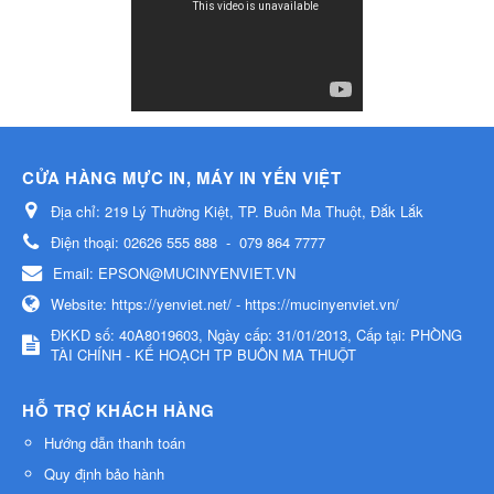
CỬA HÀNG MỰC IN, MÁY IN YẾN VIỆT
Địa chỉ:
219 Lý Thường Kiệt, TP. Buôn Ma Thuột, Đắk Lắk
Điện thoại:
02626 555 888
-
079 864 7777
Email:
EPSON@MUCINYENVIET.VN
Website:
https://yenviet.net/ - https://mucinyenviet.vn/
ĐKKD số: 40A8019603, Ngày cấp: 31/01/2013, Cấp tại: PHÒNG
TÀI CHÍNH - KẾ HOẠCH TP BUÔN MA THUỘT
HỖ TRỢ KHÁCH HÀNG
Hướng dẫn thanh toán
Quy định bảo hành