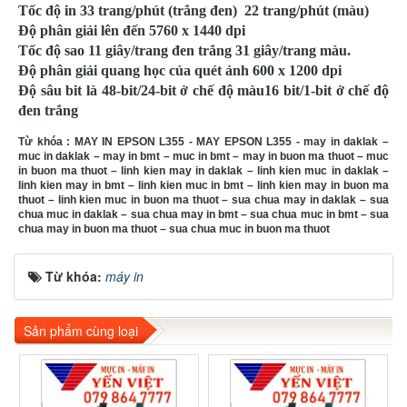
Tốc độ in 33 trang/phút (trắng đen)
22 trang/phút (màu)
Độ phân giải lên đến 5760 x 1440 dpi
Tốc độ sao 11 giây/trang đen trắng
31 giây/trang màu.
Độ phân giải quang học của quét ảnh 600 x 1200 dpi
Độ sâu bit là 48-bit/24-bit ở chế độ màu
16 bit/1-bit ở chế độ
đen trắng
Từ khóa : MAY IN EPSON L355 - MAY EPSON L355 - may in daklak –
muc in daklak – may in bmt – muc in bmt – may in buon ma thuot – muc
in buon ma thuot – linh kien may in daklak – linh kien muc in daklak –
linh kien may in bmt – linh kien muc in bmt – linh kien may in buon ma
thuot – linh kien muc in buon ma thuot – sua chua may in daklak – sua
chua muc in daklak – sua chua may in bmt – sua chua muc in bmt – sua
chua may in buon ma thuot – sua chua muc in buon ma thuot
Từ khóa:
máy in
Sản phẩm cùng loại