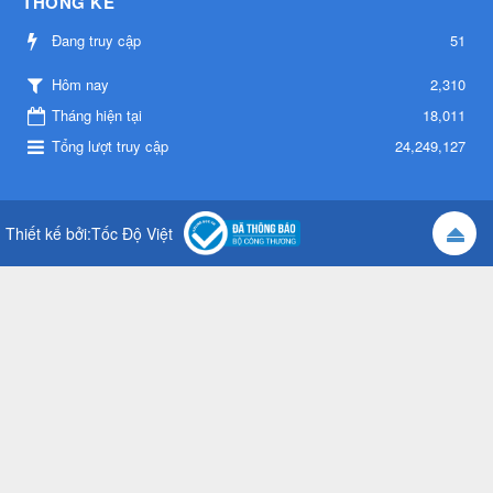
THỐNG KÊ
Đang truy cập
51
2,310
Hôm nay
Tháng hiện tại
18,011
Tổng lượt truy cập
24,249,127
Thiết kế bởi:
Tốc Độ Việt