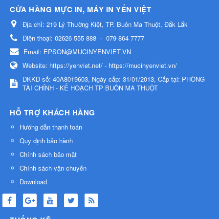
CỬA HÀNG MỰC IN, MÁY IN YẾN VIỆT
Địa chỉ:
219 Lý Thường Kiệt, TP. Buôn Ma Thuột, Đắk Lắk
Điện thoại:
02626 555 888
-
079 864 7777
Email:
EPSON@MUCINYENVIET.VN
Website:
https://yenviet.net/ - https://mucinyenviet.vn/
ĐKKD số: 40A8019603, Ngày cấp: 31/01/2013, Cấp tại: PHÒNG
TÀI CHÍNH - KẾ HOẠCH TP BUÔN MA THUỘT
HỖ TRỢ KHÁCH HÀNG
Hướng dẫn thanh toán
Quy định bảo hành
Chính sách bảo mật
Chính sách vận chuyển
Download