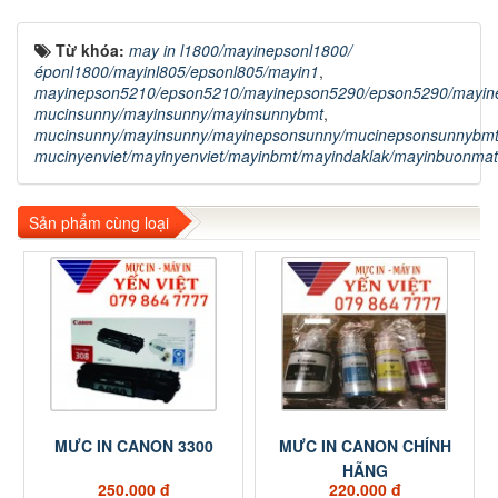
Từ khóa:
may in l1800/mayinepsonl1800/
éponl1800/mayinl805/epsonl805/mayin1
,
mayinepson5210/epson5210/mayinepson5290/epson5290/mayin
mucinsunny/mayinsunny/mayinsunnybmt
,
mucinsunny/mayinsunny/mayinepsonsunny/mucinepsonsunnybm
mucinyenviet/mayinyenviet/mayinbmt/mayindaklak/mayinbuonma
Sản phẩm cùng loại
MƯC IN CANON 3300
MƯC IN CANON CHÍNH
HÃNG
250.000 đ
220.000 đ