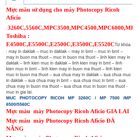
Mực màu sử dụng cho máy Photocopy Ricoh
Aficio
3260C,5560C,MPC3500,MPC4500,MPC6000,MP
Toshiba :
E4500C,E5500C,E2500C,E3500C,E5520C
Từ khóa
: may in daklak – muc in daklak – may in bmt – muc in bmt –
may in buon ma thuot – muc in buon ma thuot – linh kien may in
daklak – linh kien muc in daklak – linh kien may in bmt – linh
kien muc in bmt – linh kien may in buon ma thuot – linh kien
muc in buon ma thuot – sua chua may in daklak – sua chua muc
in daklak – sua chua may in bmt – sua chua muc in bmt – sua
chua may in buon ma thuot – sua chua muc in buon ma thuot -
muc in gia lai.
MUC PHOTOCOPY RICOH MP 3260C / MP 7500 /MP
6500/5560C
Mực màu máy Photocopy Ricoh Aficio GIA LAI
Mực màu máy Photocopy Ricoh Aficio ĐÀ
NẴNG